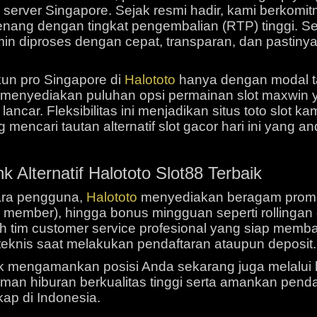
 server Singapore. Sejak resmi hadir, kami berkomi
ng dengan tingkat pengembalian (RTP) tinggi. Set
amin diproses dengan cepat, transparan, dan pastin
un pro Singapore di
Halototo
hanya dengan modal t
ami menyediakan puluhan opsi permainan slot maxwi
 lancar. Fleksibilitas ini menjadikan situs toto slot k
g mencari tautan alternatif slot gacor hari ini yan
 Alternatif Halototo Slot88 Terbaik
ara pengguna,
Halototo
menyediakan beragam promo 
member), hingga bonus mingguan seperti rollingan
h tim customer service profesional yang siap memba
teknis saat melakukan pendaftaran ataupun deposit.
 mengamankan posisi Anda sekarang juga melalui l
man hiburan berkualitas tinggi serta amankan pen
kap di Indonesia.