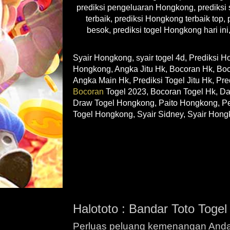
prediksi pengeluaran Hongkong, prediksi s
terbaik, prediksi Hongkong terbaik top,
besok, prediksi togel Hongkong hari ini
Syair Hongkong, syair togel 4d, Prediksi H
Hongkong, Angka Jitu Hk, Bocoran Hk, Boc
Angka Main Hk, Prediksi Togel Jitu Hk, P
Bocoran
Togel 2023, Bocoran Togel Hk, Da
Draw Togel Hongkong, Paito Hongkong, Peng
Togel Hongkong, Syair Sidney, Syair Hon
Halototo : Bandar Toto Toge
Perluas peluang kemenangan And