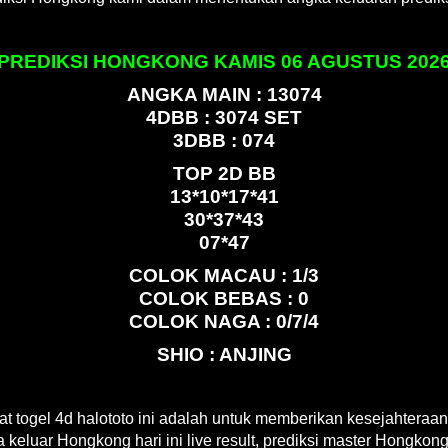
PREDIKSI HONGKONG KAMIS 06 AGUSTUS
202
ANGKA MAIN : 13074
4DBB : 3074
SET
3DBB : 074
TOP 2D BB
13*10*17*41
30*37*43
07*47
COLOK MACAU : 1/3
COLOK BEBAS : 0
COLOK NAGA : 0
/7/4
SHIO : ANJING
t togel 4d halototo ini adalah untuk memberikan kesejahteraa
 keluar Hongkong hari ini live result, prediksi master Hongkong