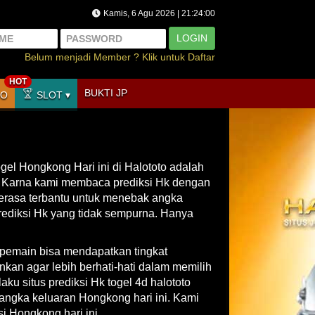
Kamis
, 6 Agu 2026
|
21
:
24
:
01
Belum menjadi Member ? Klik untuk Daftar
HOT
BUKTI JP
NO
SLOT
ogel Hongkong Hari ini di Halototo adalah
D. Karna kami membaca prediksi Hk dengan
merasa terbantu untuk menebak angka
prediksi Hk yang tidak sempurna. Hanya
 pemain bisa mendapatkan tingkat
kan agar lebih berhati-hati dalam memilih
aku situs prediksi Hk togel 4d halototo
angka keluaran Hongkong hari ini. Kami
 Hongkong hari ini.